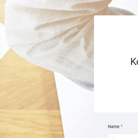
K
Name